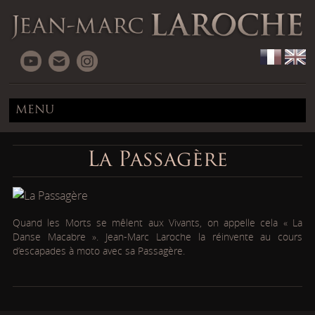
MENU
La Passagère
Quand les Morts se mêlent aux Vivants, on appelle cela « La
Danse Macabre ». Jean-Marc Laroche la réinvente au cours
d’escapades à moto avec sa Passagère.