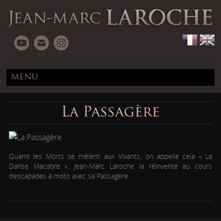
MENU
La Passagère
Quand les Morts se mêlent aux Vivants, on appelle cela « La
Danse Macabre ». Jean-Marc Laroche la réinvente au cours
d’escapades à moto avec sa Passagère.