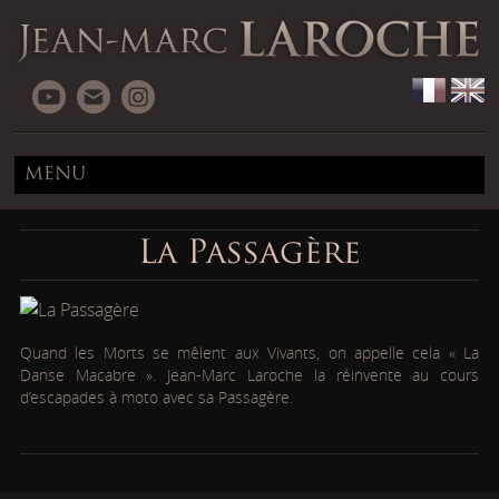
MENU
La Passagère
Quand les Morts se mêlent aux Vivants, on appelle cela « La
Danse Macabre ». Jean-Marc Laroche la réinvente au cours
d’escapades à moto avec sa Passagère.