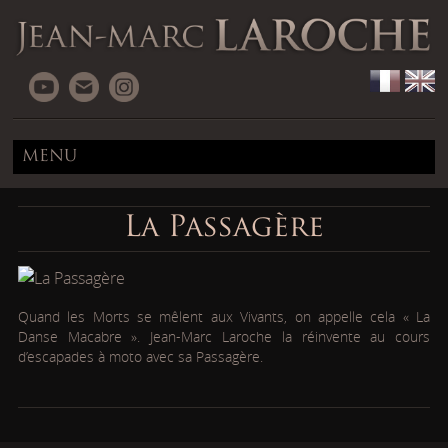
MENU
La Passagère
Quand les Morts se mêlent aux Vivants, on appelle cela « La
Danse Macabre ». Jean-Marc Laroche la réinvente au cours
d’escapades à moto avec sa Passagère.