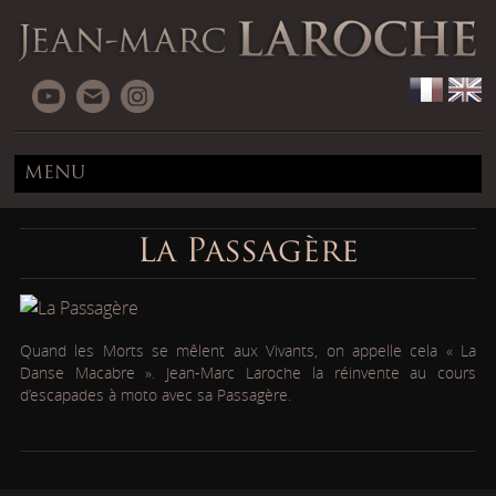
MENU
La Passagère
Quand les Morts se mêlent aux Vivants, on appelle cela « La
Danse Macabre ». Jean-Marc Laroche la réinvente au cours
d’escapades à moto avec sa Passagère.