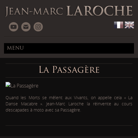
MENU
La Passagère
Quand les Morts se mêlent aux Vivants, on appelle cela « La
Danse Macabre ». Jean-Marc Laroche la réinvente au cours
d’escapades à moto avec sa Passagère.