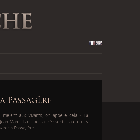
a Passagère
 mêlent aux Vivants, on appelle cela « La
Jean-Marc Laroche la réinvente au cours
vec sa Passagère.