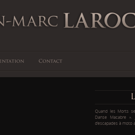
ntation
Contact
L
Quand les Morts se
Danse Macabre ». 
d’escapades à moto a